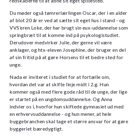
redskaberne til at åbne sit eget spillested.
Du møder også tømrerlærlingen Oscar, der i en alder
af blot 20 år er ved at sætte sit eget hus i stand - og
VVS’eren Loke, der har brugt sin eux-uddannelse som
springbræt til at komme ind på psykologistudiet.
Derudover medvirker Julie, der gerne vil være
anklager, og htx-eleven Josephine, der bruger en del
af sin fritid på at gøre Horsens til et bedre sted for
unge.
Nada er inviteret i studiet for at fortælle om,
hvordan det var at skifte linje midt i 2.g. Hun
kommer også med flere gode råd til de unge, der lige
er startet på en ungdomsuddannelse. Og Anna
indvier os i, hvorfor hun skiftede gymnasiet ud med
en erhvervsuddannelse - og hun mener, at hele
byggebranchen skal tage et større ansvar for at gøre
byggeriet bæredygtigt.