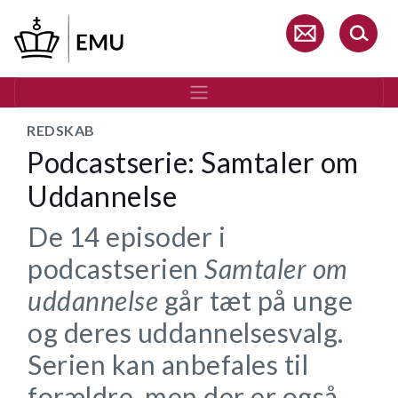
Gå
til
hovedindhold
REDSKAB
Podcastserie: Samtaler om
Uddannelse
De 14 episoder i
podcastserien
Samtaler om
uddannelse
går tæt på unge
og deres uddannelsesvalg.
Serien kan anbefales til
forældre, men der er også