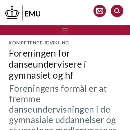
Gå
til
hovedindhold
KOMPETENCEUDVIKLING
Foreningen for
danseundervisere i
gymnasiet og hf
Foreningens formål er at
fremme
danseundervisningen i de
gymnasiale uddannelser og
at varetage medlemmernes