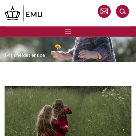
Gå
til
hovedindhold
Hvis uheldet er ude