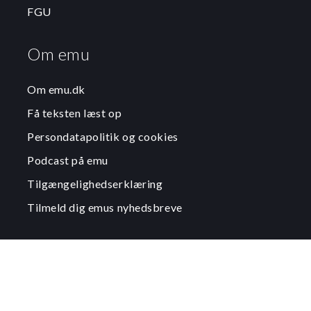
FGU
Om emu
Om emu.dk
Få teksten læst op
Persondatapolitik og cookies
Podcast på emu
Tilgængelighedserklæring
Tilmeld dig emus nyhedsbreve
Ministeriet
Departementet
Styrelsen for Undervisning og Kvalitet