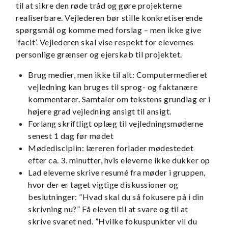
til at sikre den røde tråd og gøre projekterne
realiserbare. Vejlederen bør stille konkretiserende
spørgsmål og komme med forslag – men ikke give
’facit’. Vejlederen skal vise respekt for elevernes
personlige grænser og ejerskab til projektet.
Brug medier, men ikke til alt: Computermedieret
vejledning kan bruges til sprog- og faktanære
kommentarer. Samtaler om tekstens grundlag er i
højere grad vejledning ansigt til ansigt.
Forlang skriftligt oplæg til vejledningsmøderne
senest 1 dag før mødet
Mødedisciplin: læreren forlader mødestedet
efter ca. 3. minutter, hvis eleverne ikke dukker op
Lad eleverne skrive resumé fra møder i gruppen,
hvor der er taget vigtige diskussioner og
beslutninger: ”Hvad skal du så fokusere på i din
skrivning nu?” Få eleven til at svare og til at
skrive svaret ned. ”Hvilke fokuspunkter vil du