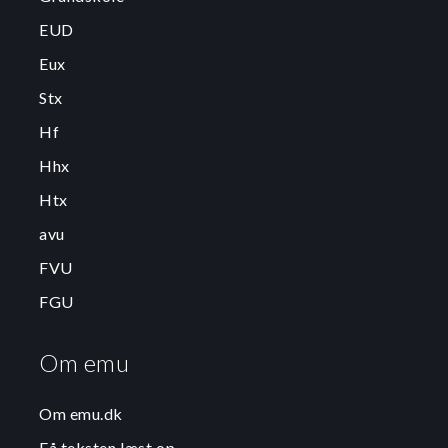
EUD
Eux
Stx
Hf
Hhx
Htx
avu
FVU
FGU
Om emu
Om emu.dk
Få teksten læst op