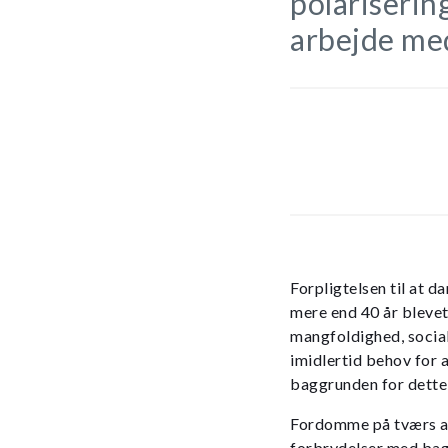
polarisering
arbejde med
Forpligtelsen til at 
mere end 40 år blevet
mangfoldighed, social
imidlertid behov for
baggrunden for dette 
Fordomme på tværs af 
forbrydelser med bagg