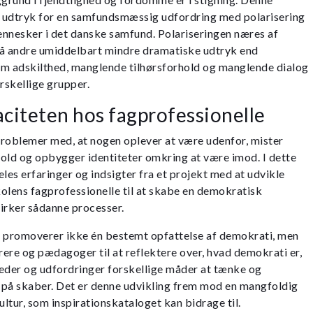
nt udtryk for en samfundsmæssig udfordring med polarisering
nnesker i det danske samfund. Polariseringen næres af
 andre umiddelbart mindre dramatiske udtryk end
om adskilthed, manglende tilhørsforhold og manglende dialog
rskellige grupper.
citeten hos fagprofessionelle
roblemer med, at nogen oplever at være udenfor, mister
rhold og opbygger identiteter omkring at være imod. I dette
les erfaringer og indsigter fra et projekt med at udvikle
olens fagprofessionelle til at skabe en demokratisk
irker sådanne processer.
t promoverer ikke én bestemt opfattelse af demokrati, men
ærere og pædagoger til at reflektere over, hvad demokrati er,
eder og udfordringer forskellige måder at tænke og
 på skaber. Det er denne udvikling frem mod en mangfoldig
ultur, som inspirationskataloget kan bidrage til.