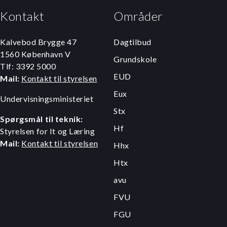
Kontakt
Områder
Kalvebod Brygge 47
Dagtilbud
1560 København V
Grundskole
Tlf: 3392 5000
EUD
Mail:
Kontakt til styrelsen
Eux
Undervisningsministeriet
Stx
Spørgsmål til teknik:
Hf
Styrelsen for It og Læring
Mail:
Kontakt til styrelsen
Hhx
Htx
avu
FVU
FGU