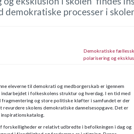
 og eksklusion i skolen’ findes ins
 demokratiske processer i skolen
Demokratiske fællessk
polarisering og eksklus
danne eleverne til demokrati og medborgerskab er igennem
 indarbejdet i folkeskolens struktur og hverdag. I en tid med
 fragmentering og store politiske kløfter i samfundet er der
 at revurdere skolens demokratiske dannelsesopgave. Det er
inspirationskatalog.
forskelligheder er relativt udbredte i befolkningen i dag og
rund i fjendtlighed og fordomme er i stigning. Denne