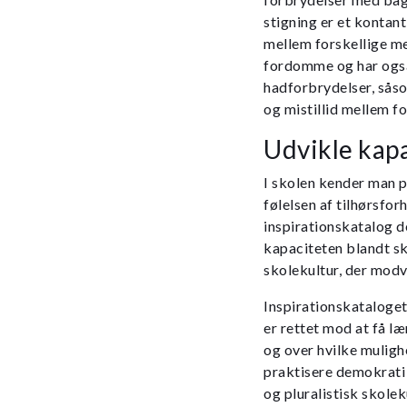
stigning er et konta
mellem forskellige me
fordomme og har også
hadforbrydelser, sås
og mistillid mellem fo
Udvikle kapa
I skolen kender man p
følelsen af tilhørsfo
inspirationskatalog de
kapaciteten blandt sk
skolekultur, der modv
Inspirationskataloge
er rettet mod at få l
og over hvilke muligh
praktisere demokrati
og pluralistisk skolek