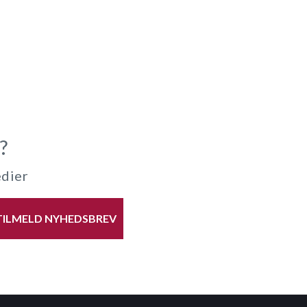
?
edier
TILMELD NYHEDSBREV