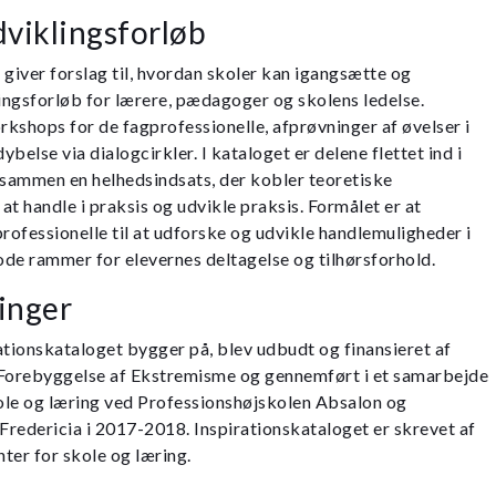
udviklingsforløb
 giver forslag til, hvordan skoler kan igangsætte og
ngsforløb for lærere, pædagoger og skolens ledelse.
kshops for de fagprofessionelle, afprøvninger af øvelser i
ybelse via dialogcirkler. I kataloget er delene flettet ind i
 sammen en helhedsindsats, der kobler teoretiske
t handle i praksis og udvikle praksis. Formålet er at
professionelle til at udforske og udvikle handlemuligheder i
gode rammer for elevernes deltagelse og tilhørsforhold.
inger
ationskataloget bygger på, blev udbudt og finansieret af
 Forebyggelse af Ekstremisme og gennemført i et samarbejde
ole og læring ved Professionshøjskolen Absalon og
 Fredericia i 2017-2018. Inspirationskataloget er skrevet af
ter for skole og læring.