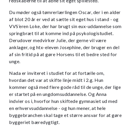
redskaberne til at åbne sit eget spillested.
Du møder også tømrerlærlingen Oscar, der i en alder
af blot 20 år er ved at sætte sit eget hus i stand - og
VVS’eren Loke, der har brugt sin eux-uddannelse som
springbræt til at komme ind på psykologistudiet.
Derudover medvirker Julie, der gerne vil være
anklager, og htx-eleven Josephine, der bruger en del
af sin fritid på at gøre Horsens til et bedre sted for
unge.
Nada er inviteret i studiet for at fortælle om,
hvordan det var at skifte linje midt i 2.g. Hun
kommer også med flere gode råd til de unge, der lige
er startet på en ungdomsuddannelse. Og Anna
indvier os i, hvorfor hun skiftede gymnasiet ud med
en erhvervsuddannelse - og hun mener, at hele
byggebranchen skal tage et større ansvar for at gøre
byggeriet bæredygtigt.