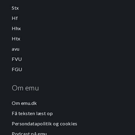
Stx
Hf
Hhx
Htx
avu
FVU
FGU
Om emu
Om emu.dk
Få teksten læst op
Persondatapolitik og cookies
Podcast på emu