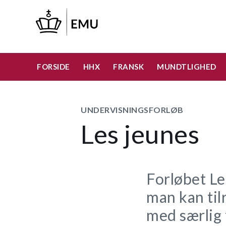
Gå
til
hovedindhold
FORSIDE
HHX
FRANSK
MUNDTLIGHED
UNDERVISNINGSFORLØB
Les jeunes
Forløbet Le
man kan ti
med særlig 