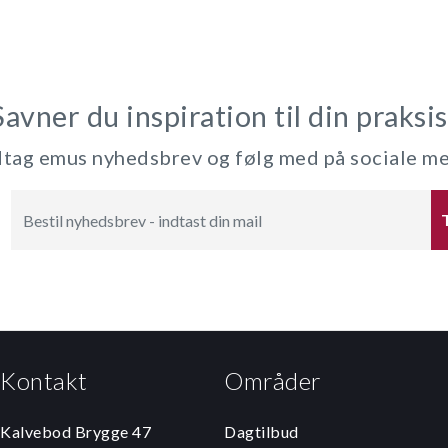
Savner du inspiration til din praksis
ag emus nyhedsbrev og følg med på sociale m
Kontakt
Områder
Kalvebod Brygge 47
Dagtilbud