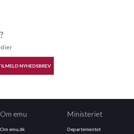
?
edier
TILMELD NYHEDSBREV
Om emu
Ministeriet
Om emu.dk
Departementet