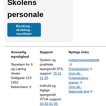
Skolens
personale
Booking -
afvikling -
resultater
Ansvarlig
Support
Nyttige links
myndighed
System og
Uddannelsesstatistik
Styrelsen for It
praktiske
og Læring
spørgsmål STIL
Prøvebanken
Vester
support:
70 21
Uvm.dk -
Voldgade 123
21 55
Folkeskolens
1552
prøver
Indhold og
København V
Uvm.dk -
faglige
Nationale test
spørgsmål
STUK support:
33 92 61 00