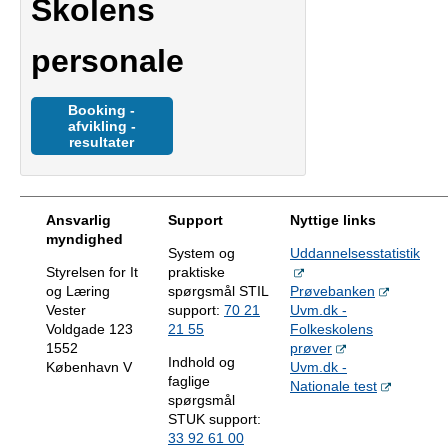
Skolens
personale
Booking -
afvikling -
resultater
Ansvarlig
Support
Nyttige links
myndighed
System og
Uddannelsesstatistik
Styrelsen for It
praktiske
og Læring
spørgsmål STIL
Prøvebanken
Vester
support:
70 21
Uvm.dk -
Voldgade 123
21 55
Folkeskolens
1552
prøver
Indhold og
København V
Uvm.dk -
faglige
Nationale test
spørgsmål
STUK support:
33 92 61 00